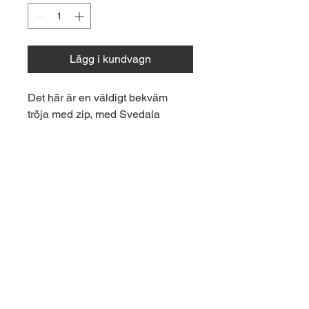
Lägg i kundvagn
Det här är en väldigt bekväm 
tröja med zip, med Svedala 
Motorklubbs märke. 
Normal i storlek.
Observera att denna vara endast 
kan köpas för detta pris av 
medlemmar i Svedala 
Motorklubb, vilket kontrolleras 
innan leverans. 