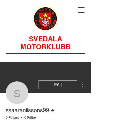
SVEDALA
MOTORKLUBB
Fler åtgärder
Följ
ssaaranilssons99
Admin
ssaaranilssons99
0 Följare
0 Följer