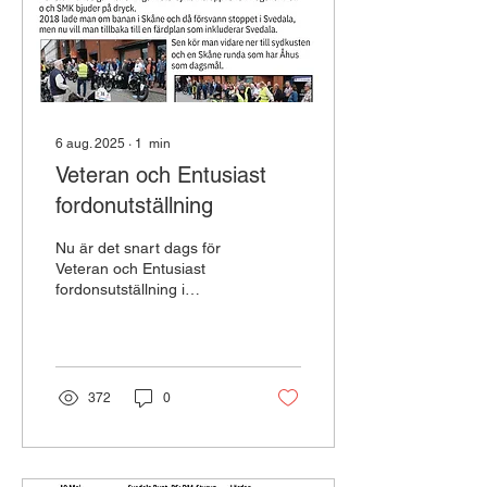
6 aug. 2025
∙
1
min
Veteran och Entusiast
fordonutställning
Nu är det snart dags för
Veteran och Entusiast
fordonsutställning i
Svedala, den 30/8 mellan
kl 10-14! Det blir det 12:e
året Svedala...
372
0