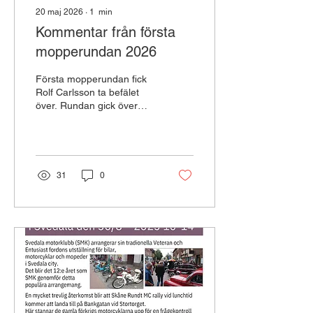
20 maj 2026
∙
1
min
Kommentar från första
mopperundan 2026
Första mopperundan fick
Rolf Carlsson ta befälet
över. Rundan gick över
Krågeholm via småvägar
till ICA och, inköp av
mjukglass. Det blev 5-6 st
som trotsade den kalla
kvällen!
31
0