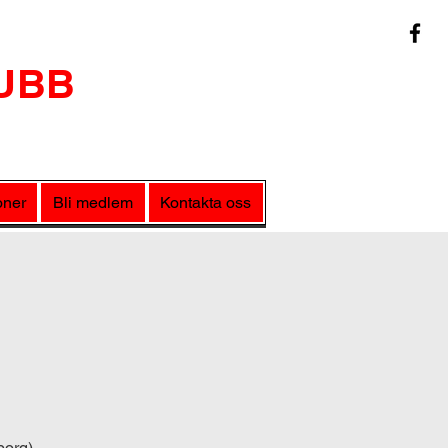
UBB
oner
Bli medlem
Kontakta oss
borg).