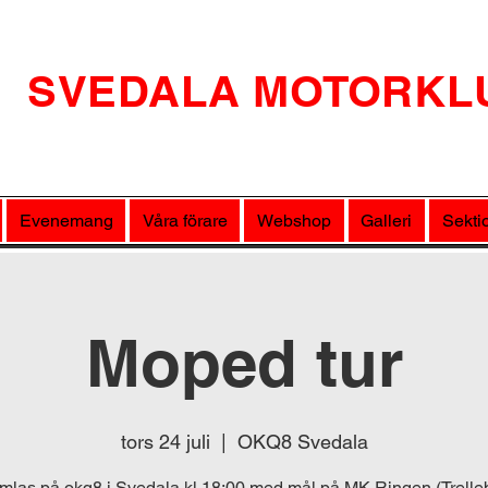
SVEDALA MOTORKL
Evenemang
Våra förare
Webshop
Galleri
Sekti
Moped tur
tors 24 juli
  |  
OKQ8 Svedala
mlas på okq8 i Svedala kl 18:00 med mål på MK Ringen (Trelle