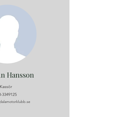
n Hansson
Kassör
0-3349125
dalamotorklubb.se