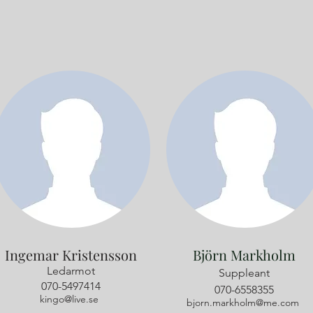
Ingemar Kristensson
Björn Markholm
Ledarmot
Suppleant
070-5497414
070-6558355
kingo@live.se
bjorn.markholm@me.com