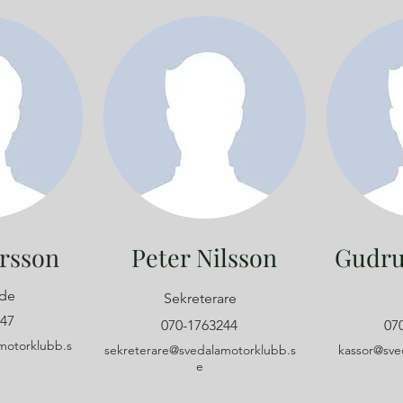
rsson
Peter Nilsson
Gudru
de
Sekreterare
147
070-1763244
07
motorklubb.s
sekreterare@svedalamotorklubb.s
kassor@sve
e