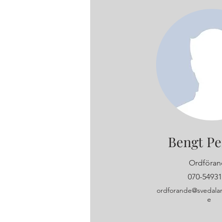
Bengt Pe
Ordföran
070-5493
ordforande@svedala
e