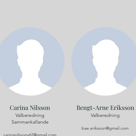
Carina Nilsson
Bengt-Arne Eriksson
Valberedning
Valberedning
Sammankallande
bae.eriksson@gmail.com
carinanilssons62@gmail.com