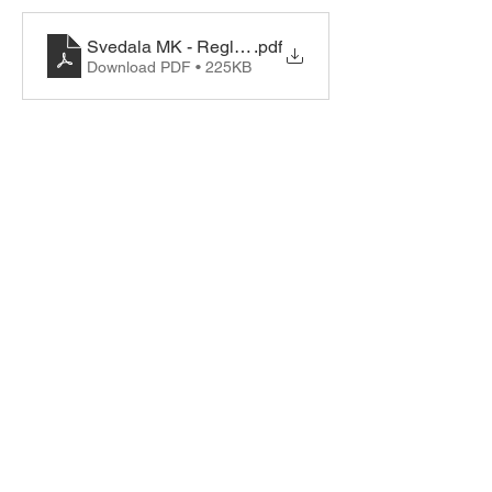
Svedala MK - Regler Träning o Prova Bilsport 2025 -
.pdf
Download PDF • 225KB
Dela detta evenemang
© Copyright 2026 Svedala
Motorklubb.
Design by Svedala