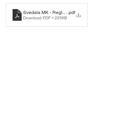
Svedala MK - Regler Träning o Prova Bilsport 2025 -
.pdf
Download PDF • 225KB
Dela detta evenemang
© Copyright 2026 Svedala
Motorklubb.
Design by Svedala