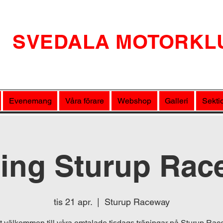
SVEDALA MOTORKL
Evenemang
Våra förare
Webshop
Galleri
Sekti
ning Sturup Rac
tis 21 apr.
  |  
Sturup Raceway
 välkommen till våra omtalade tisdags träningar på Sturup Ra