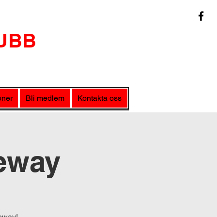
UBB
oner
Bli medlem
Kontakta oss
eway
ceway!