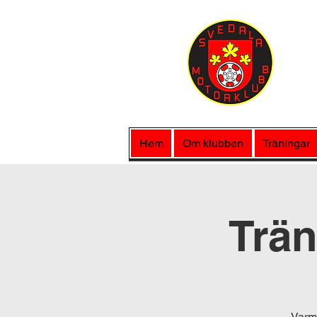
Hem
Om klubben
Träningar
Trä
Varmt